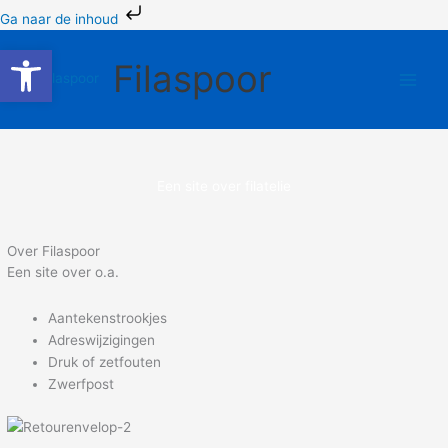
Ga
Ga naar de inhoud
naar
Toolbar openen
de
Filaspoor
inhoud
Een site over filatelie
Over Filaspoor
Een site over o.a.
Aantekenstrookjes
Adreswijzigingen
Druk of zetfouten
Zwerfpost